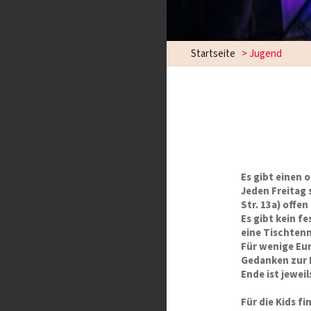
Startseite
>
Jugend
Es gibt einen
Jeden Freitag 
Str. 13a) offen
Es gibt kein f
eine Tischtenn
Für wenige Eur
Gedanken zur 
Ende ist jeweil
Für die Kids f