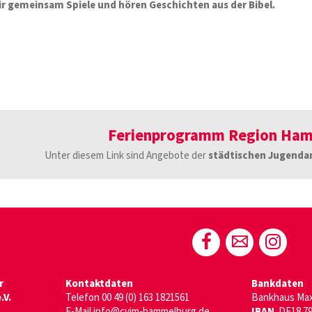
ir gemeinsam Spiele und hören Geschichten aus der Bibel.
Ferienprogramm Region Ha
Unter diesem Link sind Angebote der
städtischen Jugendar
r
Kontaktdaten
Bankdaten
V.
Telefon
00 49 (0) 163 1821561
Bankhaus Max
E-Mail
info@cvjm-hammelburg.de
IBAN
DE18 793